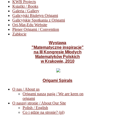
KWB Projects
Książki / Books
Galeria / Gallery
Galicyjski Biuletyn Origami
Galicyjskie Spotkania z Origami
Ori-Mat-Edu Website
Plener Origami / Convention
Zabłocie
Wystawa
"Matematyczne inspiracje"
na III Kongresie Młodych
Matematyków Polskich
w Krakowie, 2010
Origami Spirals
O nas / About us
Origami naszą pasją / We are keen on
origami
O naszej stronie / About Our Site
Polish / English
Co i gdzie na stronie? (pl)