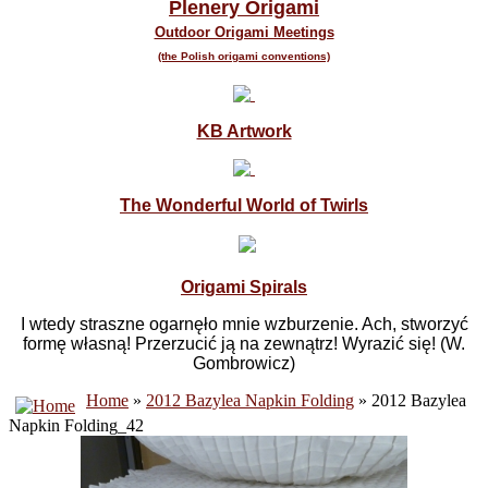
Plenery Origami
Outdoor Origami Meetings
(the Polish origami conventions)
KB Artwork
The Wonderful World of Twirls
Origami Spirals
I wtedy straszne ogarnęło mnie wzburzenie. Ach, stworzyć
formę własną! Przerzucić ją na zewnątrz! Wyrazić się! (W.
Gombrowicz)
Home
»
2012 Bazylea Napkin Folding
» 2012 Bazylea
Napkin Folding_42