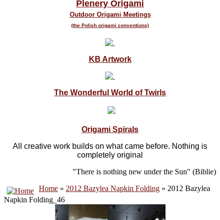
Plenery Origami
Outdoor Origami Meetings
(the Polish origami conventions)
KB Artwork
The Wonderful World of Twirls
Origami Spirals
All creative work builds on what came before. Nothing is
completely original
"There is nothing new under the Sun" (Biblie)
Home
»
2012 Bazylea Napkin Folding
» 2012 Bazylea
Napkin Folding_46