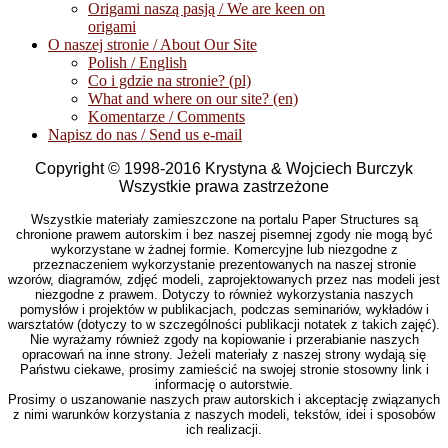
Origami naszą pasją / We are keen on
origami
O naszej stronie / About Our Site
Polish / English
Co i gdzie na stronie? (pl)
What and where on our site? (en)
Komentarze / Comments
Napisz do nas / Send us e-mail
Copyright © 1998-2016 Krystyna & Wojciech Burczyk
Wszystkie prawa zastrzeżone
Wszystkie materiały zamieszczone na portalu Paper Structures są
chronione prawem autorskim i bez naszej pisemnej zgody nie mogą być
wykorzystane w żadnej formie. Komercyjne lub niezgodne z
przeznaczeniem wykorzystanie prezentowanych na naszej stronie
wzorów, diagramów, zdjęć modeli, zaprojektowanych przez nas modeli jest
niezgodne z prawem. Dotyczy to również wykorzystania naszych
pomysłów i projektów w publikacjach, podczas seminariów, wykładów i
warsztatów (dotyczy to w szczególności publikacji notatek z takich zajęć).
Nie wyrażamy również zgody na kopiowanie i przerabianie naszych
opracowań na inne strony. Jeżeli materiały z naszej strony wydają się
Państwu ciekawe, prosimy zamieścić na swojej stronie stosowny link i
informację o autorstwie.
Prosimy o uszanowanie naszych praw autorskich i akceptację związanych
z nimi warunków korzystania z naszych modeli, tekstów, idei i sposobów
ich realizacji.