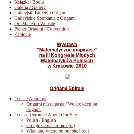
Książki / Books
Galeria / Gallery
Galicyjski Biuletyn Origami
Galicyjskie Spotkania z Origami
Ori-Mat-Edu Website
Plener Origami / Convention
Zabłocie
Wystawa
"Matematyczne inspiracje"
na III Kongresie Młodych
Matematyków Polskich
w Krakowie, 2010
Origami Spirals
O nas / About us
Origami naszą pasją / We are keen on
origami
O naszej stronie / About Our Site
Polish / English
Co i gdzie na stronie? (pl)
What and where on our site? (en)