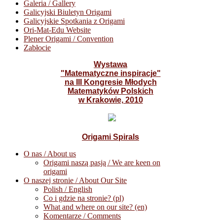
Galeria / Gallery
Galicyjski Biuletyn Origami
Galicyjskie Spotkania z Origami
Ori-Mat-Edu Website
Plener Origami / Convention
Zabłocie
Wystawa
"Matematyczne inspiracje"
na III Kongresie Młodych
Matematyków Polskich
w Krakowie, 2010
Origami Spirals
O nas / About us
Origami naszą pasją / We are keen on
origami
O naszej stronie / About Our Site
Polish / English
Co i gdzie na stronie? (pl)
What and where on our site? (en)
Komentarze / Comments