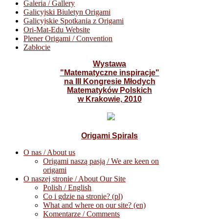
Galeria / Gallery
Galicyjski Biuletyn Origami
Galicyjskie Spotkania z Origami
Ori-Mat-Edu Website
Plener Origami / Convention
Zabłocie
Wystawa
"Matematyczne inspiracje"
na III Kongresie Młodych
Matematyków Polskich
w Krakowie, 2010
Origami Spirals
O nas / About us
Origami naszą pasją / We are keen on
origami
O naszej stronie / About Our Site
Polish / English
Co i gdzie na stronie? (pl)
What and where on our site? (en)
Komentarze / Comments