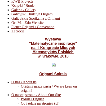
KWB Projects
Książki / Books
Galeria / Gallery
Galicyjski Biuletyn Origami
Galicyjskie Spotkania z Origami
Ori-Mat-Edu Website
Plener Origami / Convention
Zabłocie
Wystawa
"Matematyczne inspiracje"
na III Kongresie Młodych
Matematyków Polskich
w Krakowie, 2010
Origami Spirals
O nas / About us
Origami naszą pasją / We are keen on
origami
O naszej stronie / About Our Site
Polish / English
Co i gdzie na stronie? (pl)