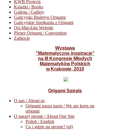
KWB Projects
Książki / Books
Galeria / Gallery
Galicyjski Biuletyn Origami
Galicyjskie Spotkania z Origami
Ori-Mat-Edu Website
Plener Origami / Convention
Zabłocie
Wystawa
"Matematyczne inspiracje"
na III Kongresie Młodych
Matematyków Polskich
w Krakowie, 2010
Origami Spirals
O nas / About us
Origami naszą pasją / We are keen on
origami
O naszej stronie / About Our Site
Polish / English
Co i gdzie na stronie? (pl)