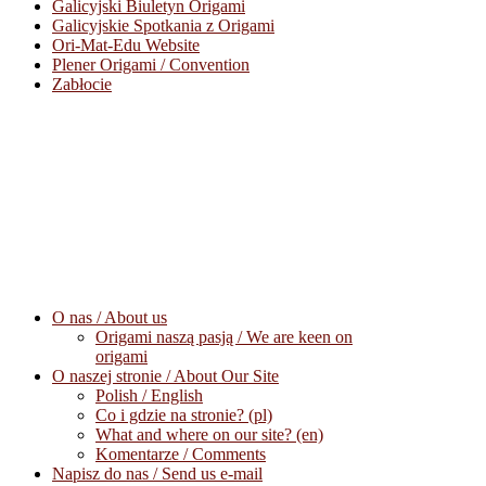
Galicyjski Biuletyn Origami
Galicyjskie Spotkania z Origami
Ori-Mat-Edu Website
Plener Origami / Convention
Zabłocie
O nas / About us
Origami naszą pasją / We are keen on
origami
O naszej stronie / About Our Site
Polish / English
Co i gdzie na stronie? (pl)
What and where on our site? (en)
Komentarze / Comments
Napisz do nas / Send us e-mail