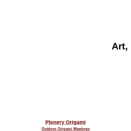
Art,
Plenery Origami
Outdoor Origami Meetings