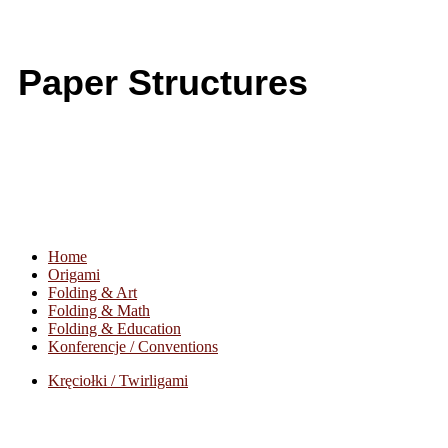
Paper Structures
Home
Origami
Folding & Art
Folding & Math
Folding & Education
Konferencje / Conventions
Kręciołki / Twirligami