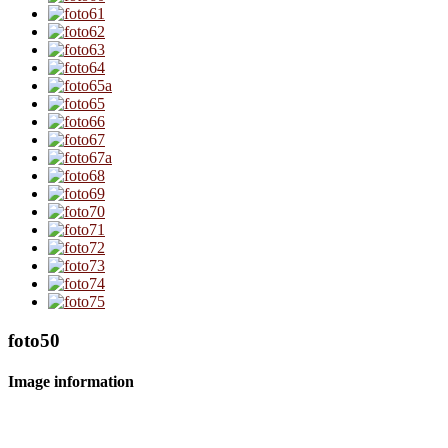
foto50
Image information