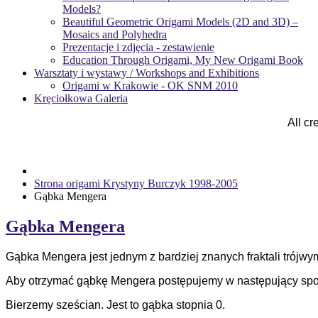
Models?
Beautiful Geometric Origami Models (2D and 3D) –
Mosaics and Polyhedra
Prezentacje i zdjęcia - zestawienie
Education Through Origami, My New Origami Book
Warsztaty i wystawy / Workshops and Exhibitions
Origami w Krakowie - OK SNM 2010
Kręciołkowa Galeria
All cr
Strona origami Krystyny Burczyk 1998-2005
Gąbka Mengera
Gąbka Mengera
Gąbka Mengera jest jednym z bardziej znanych fraktali trójwy
Aby otrzymać gąbkę Mengera postępujemy w następujący sp
Bierzemy sześcian. Jest to gąbka stopnia 0.