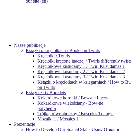
our site (en)
Nasze publikacje
Książki o kręciołkach / Books on Twirls
Kręciołki / Twirls
Kręciołki kręcone inaczej / Twirls differently twist
Kręciołkowe kusudamy 1 / Twirl Kusudamas 1
Kręciołkowe kusudamy 2 / Twirl Kusudamas 2
Kręciołkowe kusudamy 3 / Twirl Kusudamas 3
Książki o kręciołkach w księgarniach / How to B
on Twirls
Książeczki / Booklets
Kokardkowe koronki / Bow-tie Laces
Kokardkowe wielościany / Bow-tie
polyhedra
Trójkąt równoboczny / Isosceles Triangle
Mozaiki 1 / Mosaics 1
Prezentacje
How to Develop Our Spatial Skills Using Origami