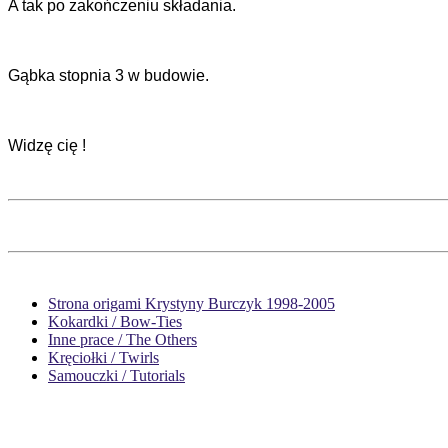
A tak po zakończeniu składania.
Gąbka stopnia 3 w budowie.
Widzę cię !
Strona origami Krystyny Burczyk 1998-2005
Kokardki / Bow-Ties
Inne prace / The Others
Kręciołki / Twirls
Samouczki / Tutorials