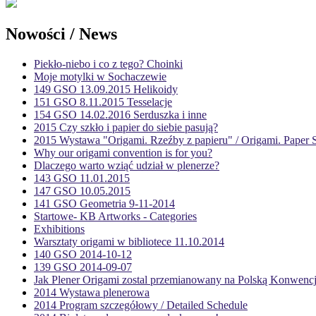
Nowości / News
Piekło-niebo i co z tego? Choinki
Moje motylki w Sochaczewie
149 GSO 13.09.2015 Helikoidy
151 GSO 8.11.2015 Tesselacje
154 GSO 14.02.2016 Serduszka i inne
2015 Czy szkło i papier do siebie pasują?
2015 Wystawa "Origami. Rzeźby z papieru" / Origami. Paper S
Why our origami convention is for you?
Dlaczego warto wziąć udział w plenerze?
143 GSO 11.01.2015
147 GSO 10.05.2015
141 GSO Geometria 9-11-2014
Startowe- KB Artworks - Categories
Exhibitions
Warsztaty origami w bibliotece 11.10.2014
140 GSO 2014-10-12
139 GSO 2014-09-07
Jak Plener Origami zostal przemianowany na Polską Konwenc
2014 Wystawa plenerowa
2014 Program szczegółowy / Detailed Schedule