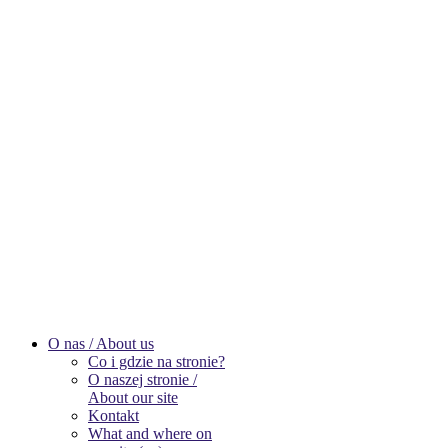
O nas / About us
Co i gdzie na stronie?
O naszej stronie /
About our site
Kontakt
What and where on