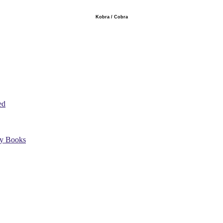
Kobra / Cobra
ed
uy Books