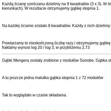
Każdą ścianę sześcianu dzielimy na 9 kwadratów (3 x 3). W ś
kierunkach). W rezultacie otrzymujemy gąbkę stopnia 1.
Na każdej ścianie zostało 8 kwadratów. Każdy z nich dzielim
Powtarzamy to nieskończoną liczbę razy i otrzymujemy gąbkę 
fraktalny wynosi log 20 / log 3, w przybliżeniu 2,73
Gąbki Mengera zostały zrobione z modułów Sonobe. Gąbka st
A tu jeszcze jedna malutka gąbka stopnia 1 z 72 modułów
Tak to wyglądało w czasie składania.