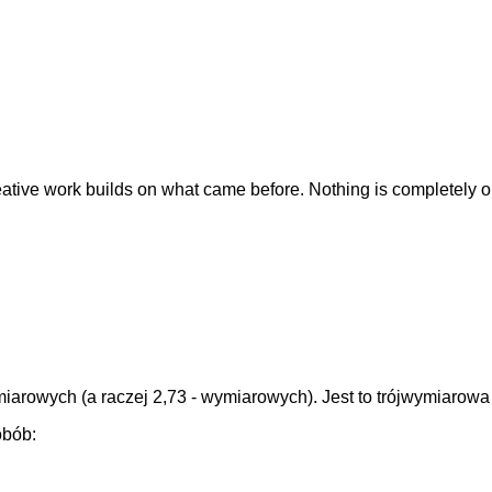
eative work builds on what came before. Nothing is completely o
miarowych (a raczej 2,73 - wymiarowych). Jest to trójwymiarow
obób: