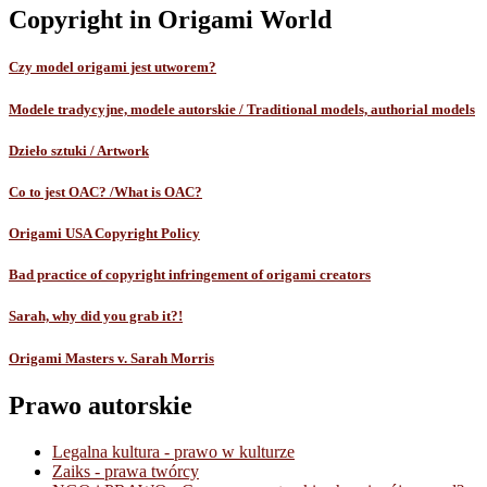
Copyright in Origami World
Czy model origami jest utworem?
Modele tradycyjne, modele autorskie / Traditional models, authorial models
Dzieło sztuki / Artwork
Co to jest OAC? /What is OAC?
Origami USA Copyright Policy
Bad practice of copyright infringement of origami creators
Sarah, why did you grab it?!
Origami Masters v. Sarah Morris
Prawo autorskie
Legalna kultura - prawo w kulturze
Zaiks - prawa twórcy