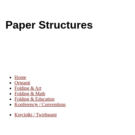
Paper Structures
Home
Origami
Folding & Art
Folding & Math
Folding & Education
Konferencje / Conventions
Kręciołki / Twirligami