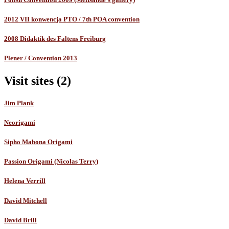
2012 VII konwencja PTO / 7th POA convention
2008 Didaktik des Faltens Freiburg
Plener / Convention 2013
Visit sites (2)
Jim Plank
Neorigami
Sipho Mabona Origami
Passion Origami (Nicolas Terry)
Helena Verrill
David Mitchell
David Brill