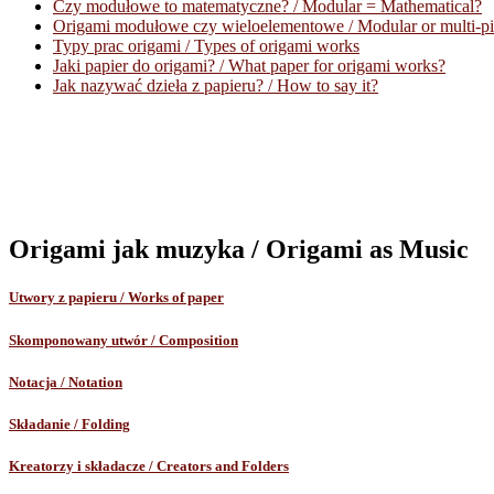
Czy modułowe to matematyczne? / Modular = Mathematical?
Origami modułowe czy wieloelementowe / Modular or multi-pi
Typy prac origami / Types of origami works
Jaki papier do origami? / What paper for origami works?
Jak nazywać dzieła z papieru? / How to say it?
Origami jak muzyka / Origami as Music
Utwory z papieru / Works of paper
Skomponowany utwór / Composition
Notacja / Notation
Składanie / Folding
Kreatorzy i składacze / Creators and Folders