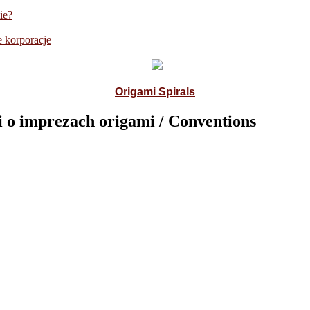
ie?
 korporacje
Origami Spirals
 o imprezach origami / Conventions