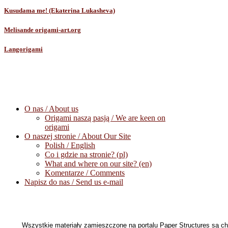
Kusudama me! (Ekaterina Lukasheva)
Melisande origami-art.org
Langorigami
O nas / About us
Origami naszą pasją / We are keen on
origami
O naszej stronie / About Our Site
Polish / English
Co i gdzie na stronie? (pl)
What and where on our site? (en)
Komentarze / Comments
Napisz do nas / Send us e-mail
Wszystkie materiały zamieszczone na portalu Paper Structures są c