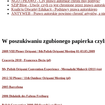
NGO i PRAWO - Czy prawo autorskie chroni mój pomysł?
SZiP Blog - Utwór, czyli co jest chronione przez prawo autorsk
Koalicja Otwartej Edukacji - Podstawy prawa autorskiego
ANTYWEB - Prawo autorskie powinno chronić artystów, a nie
W poszukiwaniu zgubionego papierka czyli
2009 VIII Plener Origami / 8th Polish Origami Meeting 01-03.05.2009
Cracovia 2010 - Francesco Decio (pl)
My Polish Origami Convention Experience - Meenakshi Mukerji (2011) (en)
2012 XI Plener / 11th Outdoor Origami Meeting (pl)
2005 Barcelona
2006 Didaktik des Faltens Freiburg
Polish Convention 2009 (Melisande's gallery)