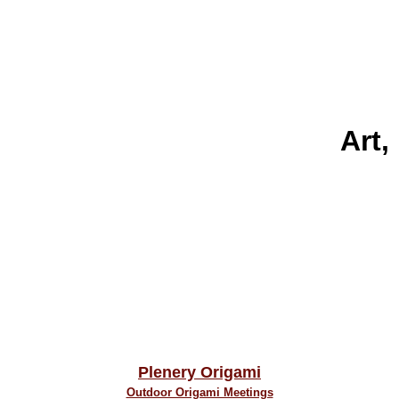
Art,
Plenery Origami
Outdoor Origami Meetings