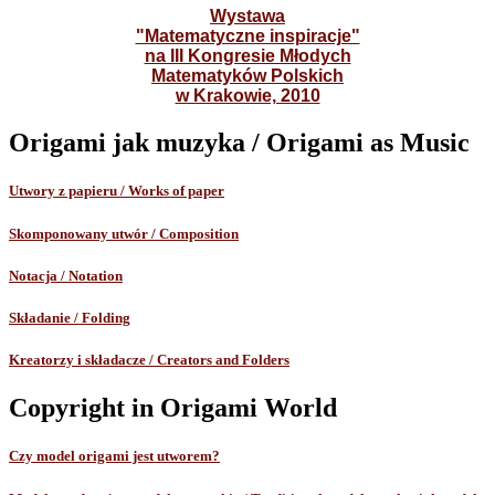
Wystawa
"Matematyczne inspiracje"
na III Kongresie Młodych
Matematyków Polskich
w Krakowie, 2010
Origami jak muzyka / Origami as Music
Utwory z papieru / Works of paper
Skomponowany utwór / Composition
Notacja / Notation
Składanie / Folding
Kreatorzy i składacze / Creators and Folders
Copyright in Origami World
Czy model origami jest utworem?