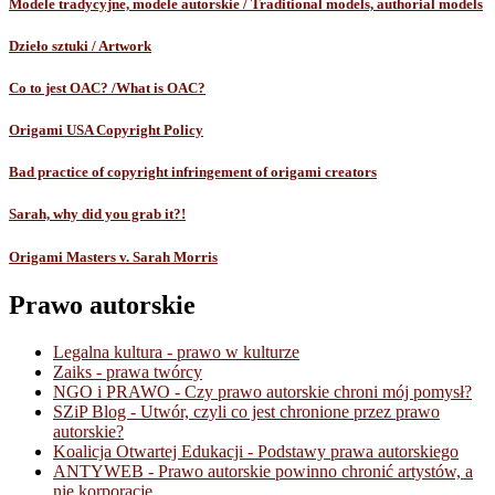
Modele tradycyjne, modele autorskie / Traditional models, authorial models
Dzieło sztuki / Artwork
Co to jest OAC? /What is OAC?
Origami USA Copyright Policy
Bad practice of copyright infringement of origami creators
Sarah, why did you grab it?!
Origami Masters v. Sarah Morris
Prawo autorskie
Legalna kultura - prawo w kulturze
Zaiks - prawa twórcy
NGO i PRAWO - Czy prawo autorskie chroni mój pomysł?
SZiP Blog - Utwór, czyli co jest chronione przez prawo
autorskie?
Koalicja Otwartej Edukacji - Podstawy prawa autorskiego
ANTYWEB - Prawo autorskie powinno chronić artystów, a
nie korporacje