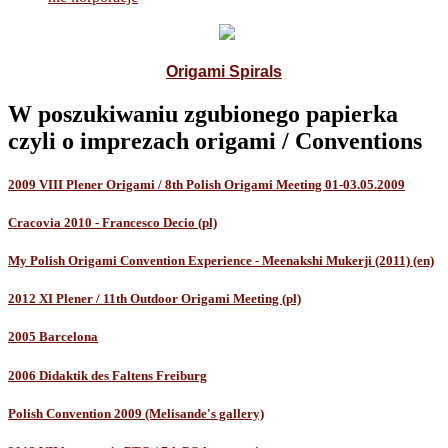
Origami Spirals
W poszukiwaniu zgubionego papierka
czyli o imprezach origami / Conventions
2009 VIII Plener Origami / 8th Polish Origami Meeting 01-03.05.2009
Cracovia 2010 - Francesco Decio (pl)
My Polish Origami Convention Experience - Meenakshi Mukerji (2011) (en)
2012 XI Plener / 11th Outdoor Origami Meeting (pl)
2005 Barcelona
2006 Didaktik des Faltens Freiburg
Polish Convention 2009 (Melisande's gallery)