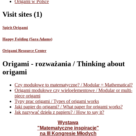
Origami w Polsce
Visit sites (1)
Spirit Origami
Happy Folding (Sara Adams)
Origami Resource Center
Origami - rozważania / Thinking about
origami
Czy modułowe to matematyczne? / Modular = Mathematical?
Origami modułowe czy wieloelementowe / Modular or multi-
piece origami
Typy prac origami / Types of origami works
Jaki papier do origami? / What paper for origami works?
Jak nazywać dzieła z papieru? / How to say it?
Wystawa
"Matematyczne inspiracje"
na III Kongresie Młodych