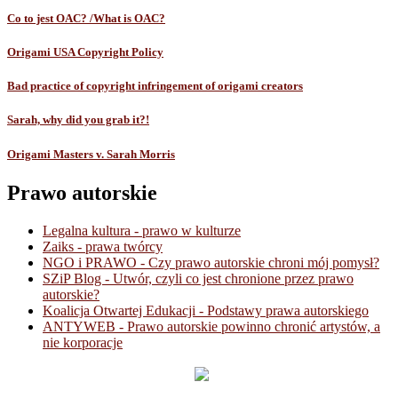
Co to jest OAC? /What is OAC?
Origami USA Copyright Policy
Bad practice of copyright infringement of origami creators
Sarah, why did you grab it?!
Origami Masters v. Sarah Morris
Prawo autorskie
Legalna kultura - prawo w kulturze
Zaiks - prawa twórcy
NGO i PRAWO - Czy prawo autorskie chroni mój pomysł?
SZiP Blog - Utwór, czyli co jest chronione przez prawo
autorskie?
Koalicja Otwartej Edukacji - Podstawy prawa autorskiego
ANTYWEB - Prawo autorskie powinno chronić artystów, a
nie korporacje