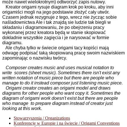
może nawet wielokrotnym) odtworzyć zapis nutowy.
Kreator origami rysuje diagram krok po kroku, aby inni
origamiści mogli na jego podstawie złożyć cały utwór.
Czasem jednak rezygnuje z tego, wrecz nie życząc sobie
naśladownictwa Ale i tak znajdą sie ludzie tak biegli w
składaniu i diagramowaniu, że po obejrzeniu pracy
wykonanej przez kreatora będą w stanie skopiować
dokładnie wszystkie zagięcia i je narysować w formie
diagramu.
Ale chyba tylko w świecie origami tacy kopiści mają
odwagę podpisać taką skopiowaną pracę swoim nazwiskiem
zapominając o nazwisku twórcy.
Composer creates music and uses musical notation to
write scores (sheet music). Sometimes there isn't exist any
written notation of music piece but there are people who
manage to do it instead composer just listening music piece.
Origami creator creates an origami model and draws
diagrams for other people who want copy it. Sometimes the
diagram of origami work doesn't exist but there are people
who manage to prepare diagram instead of creator just
looking at this work.
Stowarzyszenia / Organizations
Konferencje w Europie i na świecie / Origami Conventions