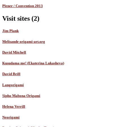
Plener / Convention 2013
Visit sites (2)
Jim Plank
Melisande origami-art.org
David Mitchell
Kusudama me! (Ekaterina Lukasheva)
David Brill
Langorigami
Sipho Mabona Origami
Helena Verrill
Neorigami