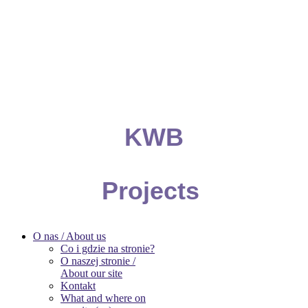
KWB
Projects
O nas / About us
Co i gdzie na stronie?
O naszej stronie /
About our site
Kontakt
What and where on