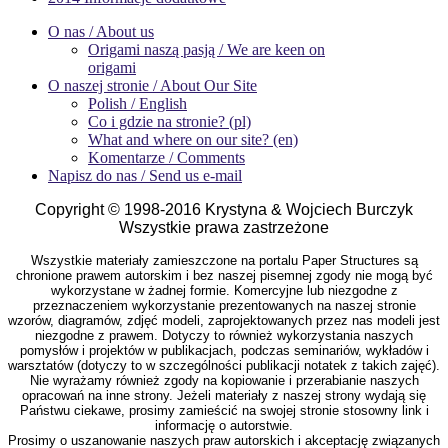
O nas / About us
Origami naszą pasją / We are keen on
origami
O naszej stronie / About Our Site
Polish / English
Co i gdzie na stronie? (pl)
What and where on our site? (en)
Komentarze / Comments
Napisz do nas / Send us e-mail
Copyright © 1998-2016 Krystyna & Wojciech Burczyk
Wszystkie prawa zastrzeżone
Wszystkie materiały zamieszczone na portalu Paper Structures są
chronione prawem autorskim i bez naszej pisemnej zgody nie mogą być
wykorzystane w żadnej formie. Komercyjne lub niezgodne z
przeznaczeniem wykorzystanie prezentowanych na naszej stronie
wzorów, diagramów, zdjęć modeli, zaprojektowanych przez nas modeli jest
niezgodne z prawem. Dotyczy to również wykorzystania naszych
pomysłów i projektów w publikacjach, podczas seminariów, wykładów i
warsztatów (dotyczy to w szczególności publikacji notatek z takich zajęć).
Nie wyrażamy również zgody na kopiowanie i przerabianie naszych
opracowań na inne strony. Jeżeli materiały z naszej strony wydają się
Państwu ciekawe, prosimy zamieścić na swojej stronie stosowny link i
informację o autorstwie.
Prosimy o uszanowanie naszych praw autorskich i akceptację związanych