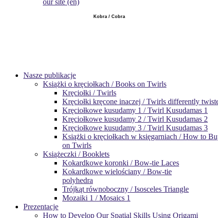
our site (en)
Kobra / Cobra
Nasze publikacje
Książki o kręciołkach / Books on Twirls
Kręciołki / Twirls
Kręciołki kręcone inaczej / Twirls differently twist
Kręciołkowe kusudamy 1 / Twirl Kusudamas 1
Kręciołkowe kusudamy 2 / Twirl Kusudamas 2
Kręciołkowe kusudamy 3 / Twirl Kusudamas 3
Książki o kręciołkach w księgarniach / How to B
on Twirls
Książeczki / Booklets
Kokardkowe koronki / Bow-tie Laces
Kokardkowe wielościany / Bow-tie
polyhedra
Trójkąt równoboczny / Isosceles Triangle
Mozaiki 1 / Mosaics 1
Prezentacje
How to Develop Our Spatial Skills Using Origami