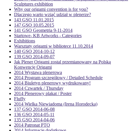
Sculptures exhibition
Why our origami convention is for you?
Dlaczego warto wziąć udział w plenerze?
143 GSO 11.01.2015
147 GSO 10.05.2015
141 GSO Geometria 9-11-2014
Startowe- KB Artworks - Categories
Exhibitions
Warsztaty origami w bibliotece 11.10.2014
140 GSO 2014-10-12
139 GSO 2014-09-07
Jak Plener Origami zostal przemianowany na Polską
Konwencję Origami
2014 Wystawa plenerowa
2014 Program szczegółowy / Detailed Schedule
2014 Biuletyn plenerowy wydrukowany!
2014 Czwartek / Thursday
2014 Plenerowy plakat / Poster
Fluffy
2014 Wielka Niewiadoma (Irena Horodecka)
137 GSO 2014-06-08
136 GSO 2014-05-11
135 GSO 2014-04-06
2014 Patronat PTO
2014 Informacje dodatkowe