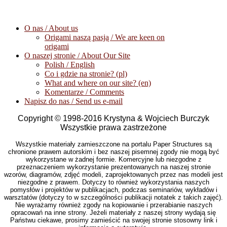
O nas / About us
Origami naszą pasją / We are keen on
origami
O naszej stronie / About Our Site
Polish / English
Co i gdzie na stronie? (pl)
What and where on our site? (en)
Komentarze / Comments
Napisz do nas / Send us e-mail
Copyright © 1998-2016 Krystyna & Wojciech Burczyk
Wszystkie prawa zastrzeżone
Wszystkie materiały zamieszczone na portalu Paper Structures są
chronione prawem autorskim i bez naszej pisemnej zgody nie mogą być
wykorzystane w żadnej formie. Komercyjne lub niezgodne z
przeznaczeniem wykorzystanie prezentowanych na naszej stronie
wzorów, diagramów, zdjęć modeli, zaprojektowanych przez nas modeli jest
niezgodne z prawem. Dotyczy to również wykorzystania naszych
pomysłów i projektów w publikacjach, podczas seminariów, wykładów i
warsztatów (dotyczy to w szczególności publikacji notatek z takich zajęć).
Nie wyrażamy również zgody na kopiowanie i przerabianie naszych
opracowań na inne strony. Jeżeli materiały z naszej strony wydają się
Państwu ciekawe, prosimy zamieścić na swojej stronie stosowny link i