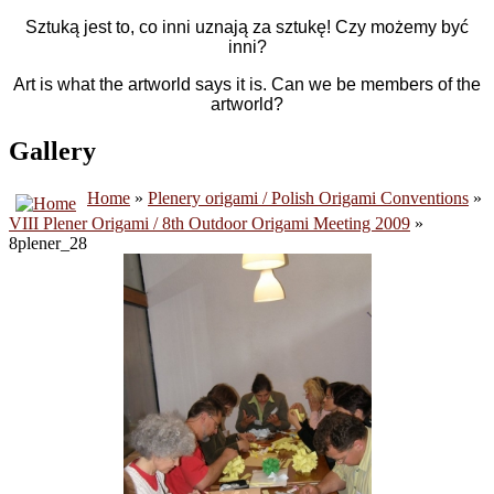
Sztuką jest to, co inni uznają za sztukę! Czy możemy być
inni?
Art is what the artworld says it is. Can we be members of the
artworld?
Gallery
Home
»
Plenery origami / Polish Origami Conventions
»
VIII Plener Origami / 8th Outdoor Origami Meeting 2009
»
8plener_28