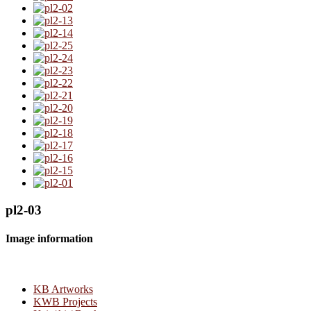
pl2-03
Image information
KB Artworks
KWB Projects