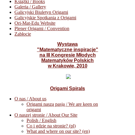
Książki / Books
Galeria / Gallery
Galicyjski Biuletyn Origami
Galicyjskie Spotkania z Origami
Ori-Mat-Edu Website
Plener Origami / Convention
Zabłocie
Wystawa
"Matematyczne inspiracje"
na III Kongresie Młodych
Matematyków Polskich
w Krakowie, 2010
Origami Spirals
O nas / About us
Origami naszą pasją / We are keen on
origami
O naszej stronie / About Our Site
Polish / English
Co i gdzie na stronie? (pl)
What and where on our site? (en)