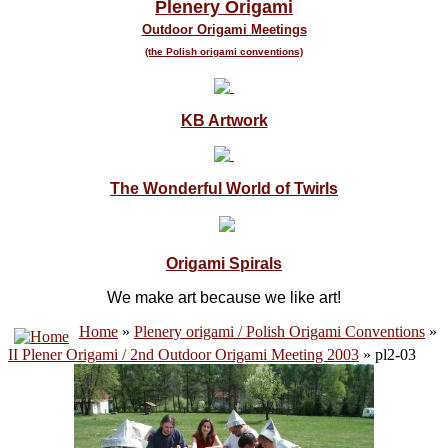
Plenery Origami
Outdoor Origami Meetings
(the Polish origami conventions)
KB Artwork
The Wonderful World of Twirls
Origami Spirals
We make art because we like art!
Home
»
Plenery origami / Polish Origami Conventions
»
II Plener Origami / 2nd Outdoor Origami Meeting 2003
» pl2-03