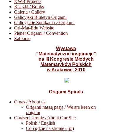
KWB Projects
Książki / Books
Galeria / Gallery
Galicyjski Biuletyn Origami
Galicyjskie Spotkania z Origami
Ori-Mat-Edu Website
Plener Origami / Convention
Zabłocie
Wystawa
"Matematyczne inspiracje"
na III Kongresie Młodych
Matematyków Polskich
w Krakowie, 2010
Origami Spirals
O nas / About us
Origami naszą pasją / We are keen on
origami
O naszej stronie / About Our Site
Polish / English
Co i gdzie na stronie? (pl)