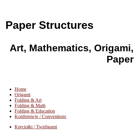
Paper Structures
Art, Mathematics, Origami,
Paper
Home
Origami
Folding & Art
Folding & Math
Folding & Education
Konferencje / Conventions
Kręciołki / Twirligami