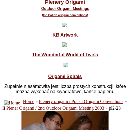
Plenery Origami
Outdoor Origami Meetings
(the Polish origami conventions)
KB Artwork
The Wonderful World of Twirls
Origami Spirals
Zupełnie niesamowita jest liczba prostych konstrukcji, które
można wykonać na kwadratowej kartce papieru.
Home
»
Plenery origami / Polish Origami Conventions
»
II Plener Origami / 2nd Outdoor Origami Meeting 2003
» pl2-28