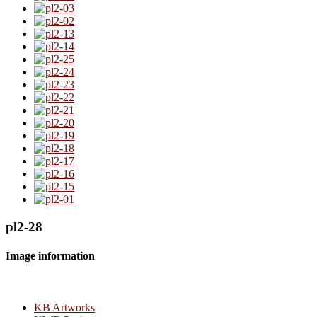
pl2-28
Image information
KB Artworks