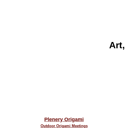
Art,
Plenery Origami
Outdoor Origami Meetings