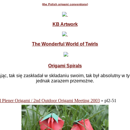
(the Polish origami conventions)
KB Artwork
The Wonderful World of Twirls
Origami Spirals
dając, tak się zaskładał w składaniu swoim, tak był absolutny w
jednak zarazem przemożne.
I Plener Origami / 2nd Outdoor Origami Meeting 2003
» pl2-51