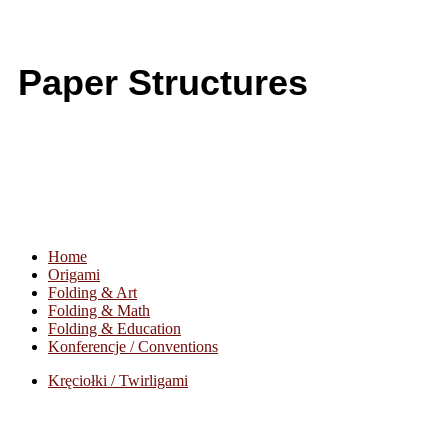
Paper Structures
Home
Origami
Folding & Art
Folding & Math
Folding & Education
Konferencje / Conventions
Kręciołki / Twirligami