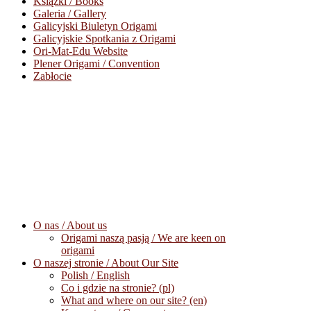
Książki / Books
Galeria / Gallery
Galicyjski Biuletyn Origami
Galicyjskie Spotkania z Origami
Ori-Mat-Edu Website
Plener Origami / Convention
Zabłocie
O nas / About us
Origami naszą pasją / We are keen on
origami
O naszej stronie / About Our Site
Polish / English
Co i gdzie na stronie? (pl)
What and where on our site? (en)