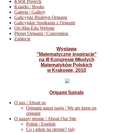
KWB Projects
Książki / Books
Galeria / Gallery
Galicyjski Biuletyn Origami
Galicyjskie Spotkania z Origami
Ori-Mat-Edu Website
Plener Origami / Convention
Zabłocie
Wystawa
"Matematyczne inspiracje"
na III Kongresie Młodych
Matematyków Polskich
w Krakowie, 2010
Origami Spirals
O nas / About us
Origami naszą pasją / We are keen on
origami
O naszej stronie / About Our Site
Polish / English
Co i gdzie na stronie? (pl)