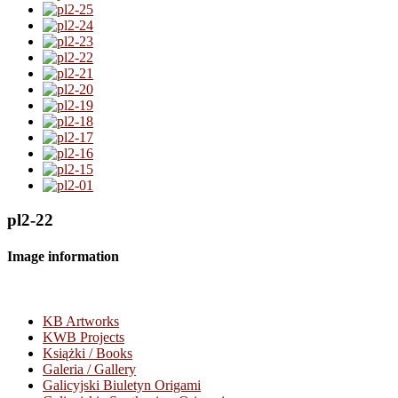
pl2-22
Image information
KB Artworks
KWB Projects
Książki / Books
Galeria / Gallery
Galicyjski Biuletyn Origami