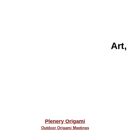
Art,
Plenery Origami
Outdoor Origami Meetings