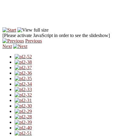
[Please activate JavaScript in order to see the slideshow]
Previous
Next