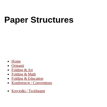
Paper Structures
Home
Origami
Folding & Art
Folding & Math
Folding & Education
Konferencje / Conventions
Kręciołki / Twirligami