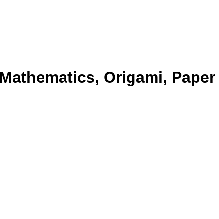
 Mathematics, Origami, Paper