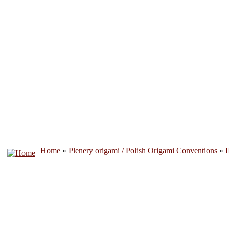
Home
»
Plenery origami / Polish Origami Conventions
»
I