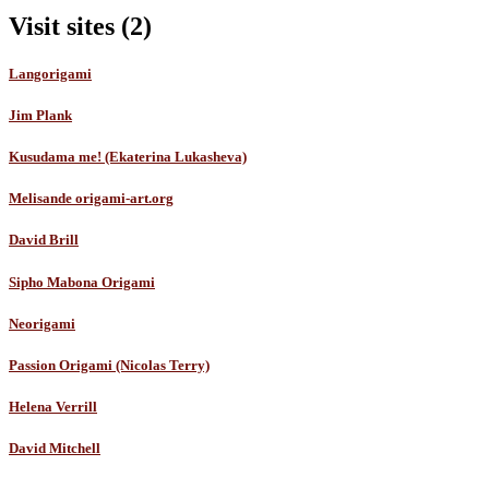
Visit sites (2)
Langorigami
Jim Plank
Kusudama me! (Ekaterina Lukasheva)
Melisande origami-art.org
David Brill
Sipho Mabona Origami
Neorigami
Passion Origami (Nicolas Terry)
Helena Verrill
David Mitchell