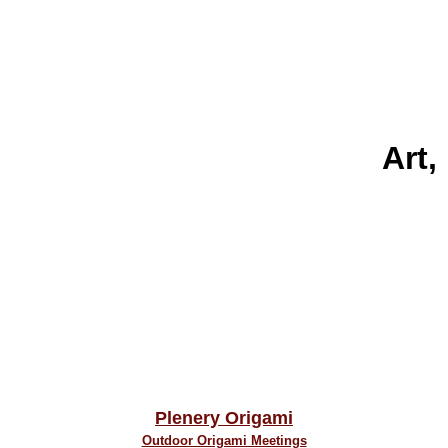
Art,
Plenery Origami
Outdoor Origami Meetings