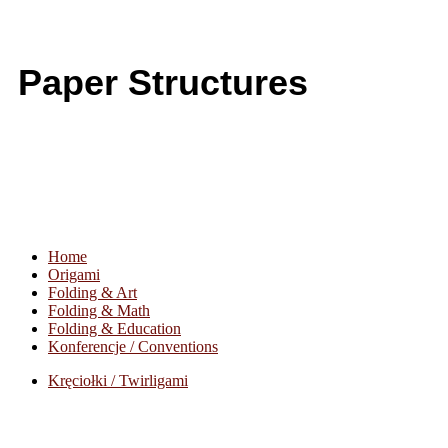
Paper Structures
Home
Origami
Folding & Art
Folding & Math
Folding & Education
Konferencje / Conventions
Kręciołki / Twirligami