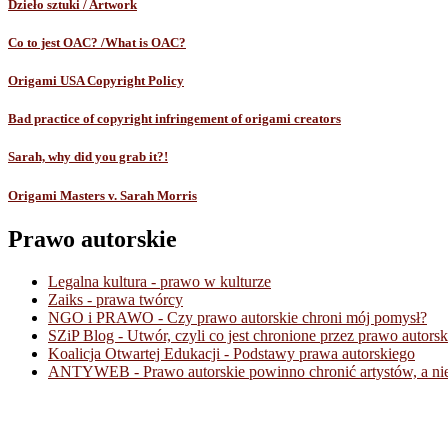
Dzieło sztuki / Artwork
Co to jest OAC? /What is OAC?
Origami USA Copyright Policy
Bad practice of copyright infringement of origami creators
Sarah, why did you grab it?!
Origami Masters v. Sarah Morris
Prawo autorskie
Legalna kultura - prawo w kulturze
Zaiks - prawa twórcy
NGO i PRAWO - Czy prawo autorskie chroni mój pomysł?
SZiP Blog - Utwór, czyli co jest chronione przez prawo autorsk
Koalicja Otwartej Edukacji - Podstawy prawa autorskiego
ANTYWEB - Prawo autorskie powinno chronić artystów, a nie