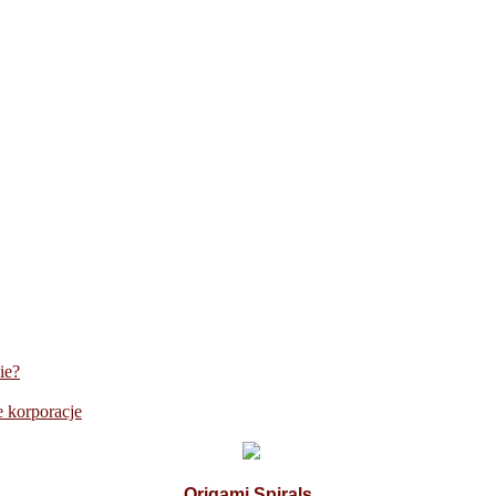
ie?
 korporacje
Origami Spirals