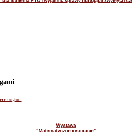
lata istnienia PTO i wyjaśnić sprawy nurtujące zwykłych c
igami
ece origami
Wystawa
"Matematyczne inspiracje"