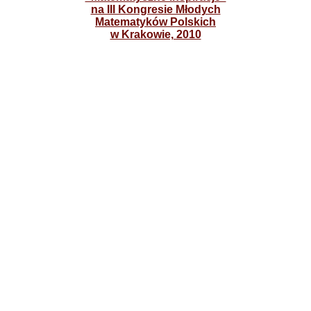
na III Kongresie Młodych
Matematyków Polskich
w Krakowie, 2010