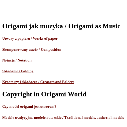
Origami jak muzyka / Origami as Music
Utwory z papieru / Works of paper
Skomponowany utwór / Composition
Notacja / Notation
Składanie / Folding
Kreatorzy i składacze / Creators and Folders
Copyright in Origami World
Czy model origami jest utworem?
Modele tradycyjne, modele autorskie / Traditional models, authorial models