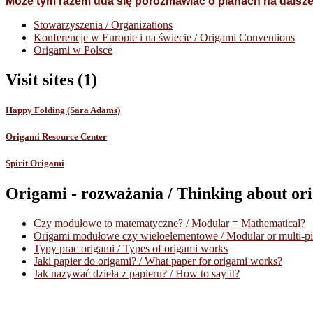
Może tym razem uda się porozmawiać o planach na dalsze 
Stowarzyszenia / Organizations
Konferencje w Europie i na świecie / Origami Conventions
Origami w Polsce
Visit sites (1)
Happy Folding (Sara Adams)
Origami Resource Center
Spirit Origami
Origami - rozważania / Thinking about or
Czy modułowe to matematyczne? / Modular = Mathematical?
Origami modułowe czy wieloelementowe / Modular or multi-pi
Typy prac origami / Types of origami works
Jaki papier do origami? / What paper for origami works?
Jak nazywać dzieła z papieru? / How to say it?