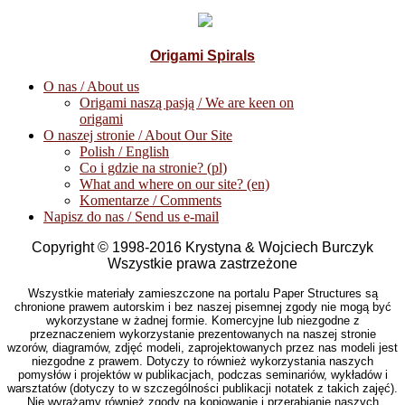
Origami Spirals
O nas / About us
Origami naszą pasją / We are keen on
origami
O naszej stronie / About Our Site
Polish / English
Co i gdzie na stronie? (pl)
What and where on our site? (en)
Komentarze / Comments
Napisz do nas / Send us e-mail
Copyright © 1998-2016 Krystyna & Wojciech Burczyk
Wszystkie prawa zastrzeżone
Wszystkie materiały zamieszczone na portalu Paper Structures są
chronione prawem autorskim i bez naszej pisemnej zgody nie mogą być
wykorzystane w żadnej formie. Komercyjne lub niezgodne z
przeznaczeniem wykorzystanie prezentowanych na naszej stronie
wzorów, diagramów, zdjęć modeli, zaprojektowanych przez nas modeli jest
niezgodne z prawem. Dotyczy to również wykorzystania naszych
pomysłów i projektów w publikacjach, podczas seminariów, wykładów i
warsztatów (dotyczy to w szczególności publikacji notatek z takich zajęć).
Nie wyrażamy również zgody na kopiowanie i przerabianie naszych