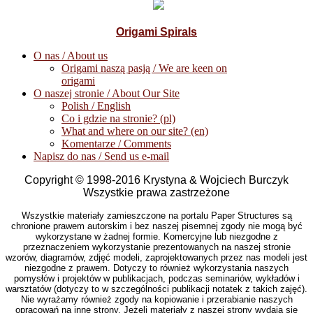
Origami Spirals
O nas / About us
Origami naszą pasją / We are keen on
origami
O naszej stronie / About Our Site
Polish / English
Co i gdzie na stronie? (pl)
What and where on our site? (en)
Komentarze / Comments
Napisz do nas / Send us e-mail
Copyright © 1998-2016 Krystyna & Wojciech Burczyk
Wszystkie prawa zastrzeżone
Wszystkie materiały zamieszczone na portalu Paper Structures są
chronione prawem autorskim i bez naszej pisemnej zgody nie mogą być
wykorzystane w żadnej formie. Komercyjne lub niezgodne z
przeznaczeniem wykorzystanie prezentowanych na naszej stronie
wzorów, diagramów, zdjęć modeli, zaprojektowanych przez nas modeli jest
niezgodne z prawem. Dotyczy to również wykorzystania naszych
pomysłów i projektów w publikacjach, podczas seminariów, wykładów i
warsztatów (dotyczy to w szczególności publikacji notatek z takich zajęć).
Nie wyrażamy również zgody na kopiowanie i przerabianie naszych
opracowań na inne strony. Jeżeli materiały z naszej strony wydają się