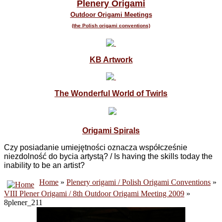
Plenery Origami
Outdoor Origami Meetings
(the Polish origami conventions)
KB Artwork
The Wonderful World of Twirls
Origami Spirals
Czy posiadanie umiejętności oznacza współcześnie
niezdolność do bycia artystą? / Is having the skills today
the
inability
to be
an artist?
Home
»
Plenery origami / Polish Origami Conventions
»
VIII Plener Origami / 8th Outdoor Origami Meeting 2009
»
8plener_211