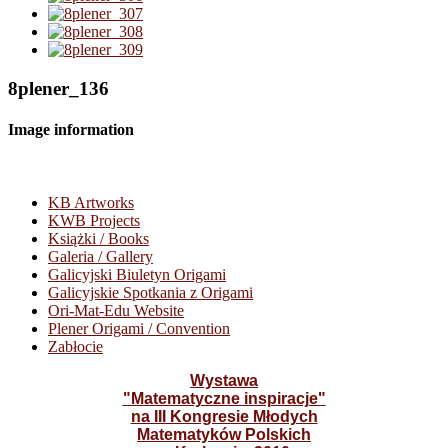
8plener_136
Image information
KB Artworks
KWB Projects
Książki / Books
Galeria / Gallery
Galicyjski Biuletyn Origami
Galicyjskie Spotkania z Origami
Ori-Mat-Edu Website
Plener Origami / Convention
Zabłocie
Wystawa
"Matematyczne inspiracje"
na III Kongresie Młodych
Matematyków Polskich