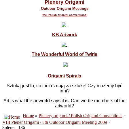
Plenery Origami
Outdoor Origami Meetings
(the Polish origami conventions)
KB Artwork
The Wonderful World of Twirls
Origami Spirals
Sztuką jest to, co inni uznają za sztukę! Czy możemy być
inni?
Art is what the artworld says it is. Can we be members of the
artworld?
Home
»
Plenery origami / Polish Origami Conventions
»
VIII Plener Origami / 8th Outdoor Origami Meeting 2009
»
8plener_136