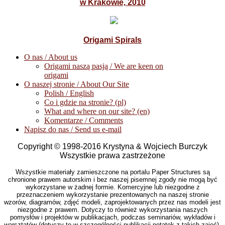
w Krakowie, 2010
Origami Spirals
O nas / About us
Origami naszą pasją / We are keen on
origami
O naszej stronie / About Our Site
Polish / English
Co i gdzie na stronie? (pl)
What and where on our site? (en)
Komentarze / Comments
Napisz do nas / Send us e-mail
Copyright © 1998-2016 Krystyna & Wojciech Burczyk
Wszystkie prawa zastrzeżone
Wszystkie materiały zamieszczone na portalu Paper Structures są
chronione prawem autorskim i bez naszej pisemnej zgody nie mogą być
wykorzystane w żadnej formie. Komercyjne lub niezgodne z
przeznaczeniem wykorzystanie prezentowanych na naszej stronie
wzorów, diagramów, zdjęć modeli, zaprojektowanych przez nas modeli jest
niezgodne z prawem. Dotyczy to również wykorzystania naszych
pomysłów i projektów w publikacjach, podczas seminariów, wykładów i
warsztatów (dotyczy to w szczególności publikacji notatek z takich zajęć).