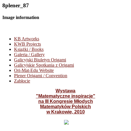
8plener_87
Image information
KB Artworks
KWB Projects
Książki / Books
Galeria / Gallery
Galicyjski Biuletyn Origami
Galicyjskie Spotkania z Origami
Ori-Mat-Edu Website
Plener Origami / Convention
Zabłocie
Wystawa
"Matematyczne inspiracje"
na III Kongresie Młodych
Matematyków Polskich
w Krakowie, 2010