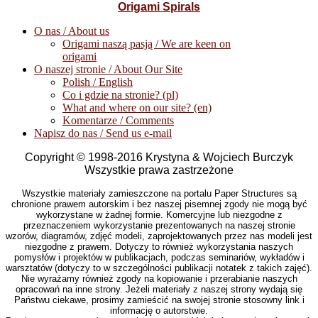
Origami Spirals
O nas / About us
Origami naszą pasją / We are keen on
origami
O naszej stronie / About Our Site
Polish / English
Co i gdzie na stronie? (pl)
What and where on our site? (en)
Komentarze / Comments
Napisz do nas / Send us e-mail
Copyright © 1998-2016 Krystyna & Wojciech Burczyk
Wszystkie prawa zastrzeżone
Wszystkie materiały zamieszczone na portalu Paper Structures są
chronione prawem autorskim i bez naszej pisemnej zgody nie mogą być
wykorzystane w żadnej formie. Komercyjne lub niezgodne z
przeznaczeniem wykorzystanie prezentowanych na naszej stronie
wzorów, diagramów, zdjęć modeli, zaprojektowanych przez nas modeli jest
niezgodne z prawem. Dotyczy to również wykorzystania naszych
pomysłów i projektów w publikacjach, podczas seminariów, wykładów i
warsztatów (dotyczy to w szczególności publikacji notatek z takich zajęć).
Nie wyrażamy również zgody na kopiowanie i przerabianie naszych
opracowań na inne strony. Jeżeli materiały z naszej strony wydają się
Państwu ciekawe, prosimy zamieścić na swojej stronie stosowny link i
informację o autorstwie.