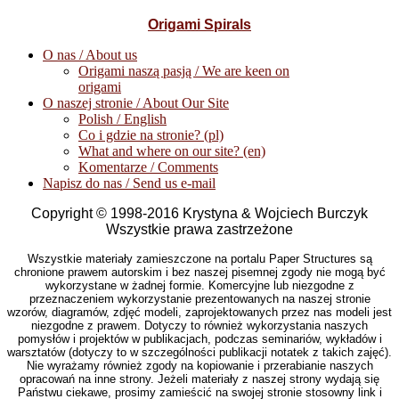
Origami Spirals
O nas / About us
Origami naszą pasją / We are keen on
origami
O naszej stronie / About Our Site
Polish / English
Co i gdzie na stronie? (pl)
What and where on our site? (en)
Komentarze / Comments
Napisz do nas / Send us e-mail
Copyright © 1998-2016 Krystyna & Wojciech Burczyk
Wszystkie prawa zastrzeżone
Wszystkie materiały zamieszczone na portalu Paper Structures są
chronione prawem autorskim i bez naszej pisemnej zgody nie mogą być
wykorzystane w żadnej formie. Komercyjne lub niezgodne z
przeznaczeniem wykorzystanie prezentowanych na naszej stronie
wzorów, diagramów, zdjęć modeli, zaprojektowanych przez nas modeli jest
niezgodne z prawem. Dotyczy to również wykorzystania naszych
pomysłów i projektów w publikacjach, podczas seminariów, wykładów i
warsztatów (dotyczy to w szczególności publikacji notatek z takich zajęć).
Nie wyrażamy również zgody na kopiowanie i przerabianie naszych
opracowań na inne strony. Jeżeli materiały z naszej strony wydają się
Państwu ciekawe, prosimy zamieścić na swojej stronie stosowny link i