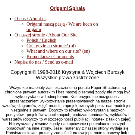
Origami Spirals
O nas / About us
Origami naszą pasją / We are keen on
origami
O naszej stronie / About Our Site
Polish / English
Co i gdzie na stronie? (pl)
What and where on our site? (en)
Komentarze / Comments
Napisz do nas / Send us e-mail
Copyright © 1998-2016 Krystyna & Wojciech Burczyk
Wszystkie prawa zastrzeżone
Wszystkie materiały zamieszczone na portalu Paper Structures są
chronione prawem autorskim i bez naszej pisemnej zgody nie mogą być
wykorzystane w żadnej formie. Komercyjne lub niezgodne z
przeznaczeniem wykorzystanie prezentowanych na naszej stronie
wzorów, diagramów, zdjęć modeli, zaprojektowanych przez nas modeli jest
niezgodne z prawem. Dotyczy to również wykorzystania naszych
pomysłów i projektów w publikacjach, podczas seminariów, wykładów i
warsztatów (dotyczy to w szczególności publikacji notatek z takich zajęć).
Nie wyrażamy również zgody na kopiowanie i przerabianie naszych
opracowań na inne strony. Jeżeli materiały z naszej strony wydają się
Państwu ciekawe, prosimy zamieścić na swojej stronie stosowny link i