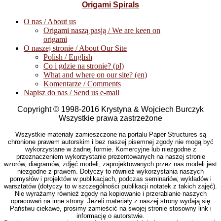
Origami Spirals
O nas / About us
Origami naszą pasją / We are keen on
origami
O naszej stronie / About Our Site
Polish / English
Co i gdzie na stronie? (pl)
What and where on our site? (en)
Komentarze / Comments
Napisz do nas / Send us e-mail
Copyright © 1998-2016 Krystyna & Wojciech Burczyk
Wszystkie prawa zastrzeżone
Wszystkie materiały zamieszczone na portalu Paper Structures są
chronione prawem autorskim i bez naszej pisemnej zgody nie mogą być
wykorzystane w żadnej formie. Komercyjne lub niezgodne z
przeznaczeniem wykorzystanie prezentowanych na naszej stronie
wzorów, diagramów, zdjęć modeli, zaprojektowanych przez nas modeli jest
niezgodne z prawem. Dotyczy to również wykorzystania naszych
pomysłów i projektów w publikacjach, podczas seminariów, wykładów i
warsztatów (dotyczy to w szczególności publikacji notatek z takich zajęć).
Nie wyrażamy również zgody na kopiowanie i przerabianie naszych
opracowań na inne strony. Jeżeli materiały z naszej strony wydają się
Państwu ciekawe, prosimy zamieścić na swojej stronie stosowny link i
informację o autorstwie.