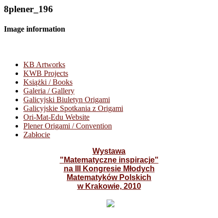
8plener_196
Image information
KB Artworks
KWB Projects
Książki / Books
Galeria / Gallery
Galicyjski Biuletyn Origami
Galicyjskie Spotkania z Origami
Ori-Mat-Edu Website
Plener Origami / Convention
Zabłocie
Wystawa
"Matematyczne inspiracje"
na III Kongresie Młodych
Matematyków Polskich
w Krakowie, 2010