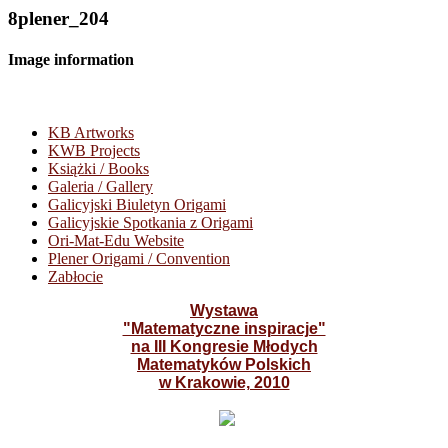
8plener_204
Image information
KB Artworks
KWB Projects
Książki / Books
Galeria / Gallery
Galicyjski Biuletyn Origami
Galicyjskie Spotkania z Origami
Ori-Mat-Edu Website
Plener Origami / Convention
Zabłocie
Wystawa
"Matematyczne inspiracje"
na III Kongresie Młodych
Matematyków Polskich
w Krakowie, 2010