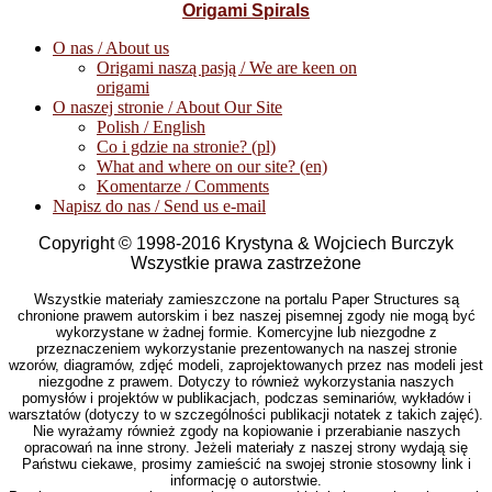
Origami Spirals
O nas / About us
Origami naszą pasją / We are keen on
origami
O naszej stronie / About Our Site
Polish / English
Co i gdzie na stronie? (pl)
What and where on our site? (en)
Komentarze / Comments
Napisz do nas / Send us e-mail
Copyright © 1998-2016 Krystyna & Wojciech Burczyk
Wszystkie prawa zastrzeżone
Wszystkie materiały zamieszczone na portalu Paper Structures są
chronione prawem autorskim i bez naszej pisemnej zgody nie mogą być
wykorzystane w żadnej formie. Komercyjne lub niezgodne z
przeznaczeniem wykorzystanie prezentowanych na naszej stronie
wzorów, diagramów, zdjęć modeli, zaprojektowanych przez nas modeli jest
niezgodne z prawem. Dotyczy to również wykorzystania naszych
pomysłów i projektów w publikacjach, podczas seminariów, wykładów i
warsztatów (dotyczy to w szczególności publikacji notatek z takich zajęć).
Nie wyrażamy również zgody na kopiowanie i przerabianie naszych
opracowań na inne strony. Jeżeli materiały z naszej strony wydają się
Państwu ciekawe, prosimy zamieścić na swojej stronie stosowny link i
informację o autorstwie.