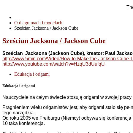
The
O diagramach i modelach
Sześcian Jacksona / Jackson Cube
Sześcian Jacksona / Jackson Cube
Sześcian Jacksona (Jackson Cube), kreator: Paul Jacks
http://www.5min.com/Video/How-to-Make-the-Jackson-Cube-
http://www.youtube.com/watch?v=HzqU3dUufqU
Edukacja i origami
Edukacja i origami
Nauczyciele na całym świecie stosują origami w swojej pracy
Pragnieniem wielu origamistów jest, aby origami stało się 
tego narzędzia.
Od roku 2005 we Freiburgu (Niemcy) odbywa się konferencja
10 taka konferencja.