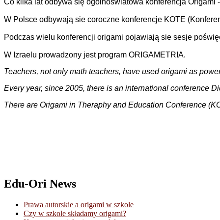
Co kilka lat odbywa się ogólnoświatowa konferencja Origami
W Polsce odbywają sie coroczne konferencje KOTE (Konferencja
Podczas wielu konferencji origami pojawiają sie sesje poświęc
W Izraelu prowadzony jest program ORIGAMETRIA.
Teachers, not only math teachers, have used origami as powerf
Every year, since 2005, there is an international conference 
There are Origami in Theraphy and Education Conference (KOT
Edu-Ori News
Prawa autorskie a origami w szkole
Czy w szkole składamy origami?