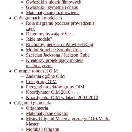
Gwiazdki z ulotek filmowych
Gwiazdki - symetria i chaos
Matematyczne pozdrowienia
O diagramach i modelach
Rola diagramu podczas prowadzenia
zajęć
Diagramy bywają różne ...
Jakie modele?
Ruchomy pierścień / Pinwheel Ring
Moduł Sonobe / Sonobe Unit
Sześcian Jacksona / Jackson Cube
Kreatorzy projektujący modele
matematyczne
O grupie roboczej OiM
Zadania ogólne OiM
Cele grupy OiM
Przegląd projektów grupy OiM
Koordynator OiM 2010 - ...
Koordynator OiM w latach 2003-2010
Origami i geometria
Origametria
Matematyczne origami
Mistrz Origami Matematycznego / Ori-Math-
Master
Monika i Origami