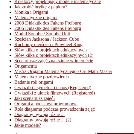
Kreatorzy projektujący modele matematyczne
Jak zrobić bryłkę z papieru?
Monika i Origami
Matematyczne origami
2008 Didaktik des Faltens Freiburg
2006 Didaktik des Faltens Freiburg
Moduł Sonobe / Sonobe Unit
Sześcian Jacksona / Jackson Cube
Ruchomy pierścień / Pinwheel Ring
Słów kilka o projektach edukacyjnych
Słów kilka o projektach edukacyjnych (2)
Scenariusze zajęć znalezione w internecie
Origametria
Mistrz Origami Matematycznego / Ori-Math-Master
Matematyczne pozdrowienia
Badanie roli origami
Gwiazdki - symetria i chaos (Registered)
Gwiazdki z ulotek filmowych (Registered)
Jaki scenariusz zajęć?
Origami a podstawa programowa
Rola diagramu podczas prowadzenia zajęć
Diagramy bywają różne ...
Diagramy bywają różne ... (2)
Jakie modele?