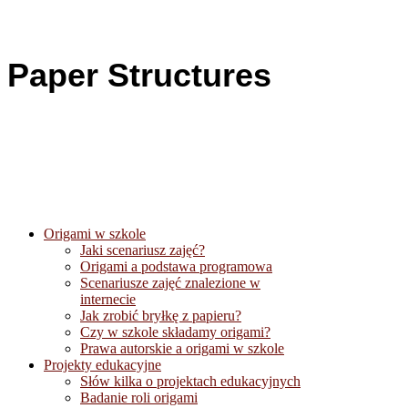
Paper Structures
Origami w szkole
Jaki scenariusz zajęć?
Origami a podstawa programowa
Scenariusze zajęć znalezione w
internecie
Jak zrobić bryłkę z papieru?
Czy w szkole składamy origami?
Prawa autorskie a origami w szkole
Projekty edukacyjne
Słów kilka o projektach edukacyjnych
Badanie roli origami