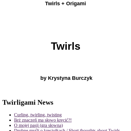
Twirls + Origami
Twirls
by Krystyna Burczyk
Twirligami News
Curling, twirling, twisting
Ileż znaczeń ma słowo kręcić?!
O mojej pasji (gra słowna)
Drobne myśli o kręciołkach / Short thoughts about Twirls