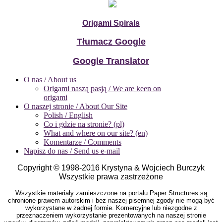
Origami Spirals
Tłumacz Google
Google Translator
O nas / About us
Origami naszą pasją / We are keen on
origami
O naszej stronie / About Our Site
Polish / English
Co i gdzie na stronie? (pl)
What and where on our site? (en)
Komentarze / Comments
Napisz do nas / Send us e-mail
Copyright © 1998-2016 Krystyna & Wojciech Burczyk
Wszystkie prawa zastrzeżone
Wszystkie materiały zamieszczone na portalu Paper Structures są
chronione prawem autorskim i bez naszej pisemnej zgody nie mogą być
wykorzystane w żadnej formie. Komercyjne lub niezgodne z
przeznaczeniem wykorzystanie prezentowanych na naszej stronie