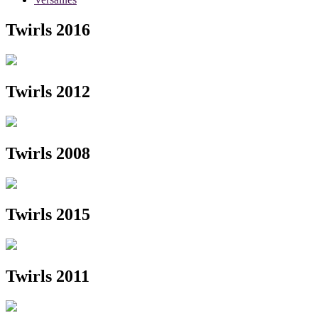
Twirls 2016
Twirls 2012
Twirls 2008
Twirls 2015
Twirls 2011