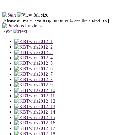
[Please activate JavaScript in order to see the slideshow]
Previous
Next