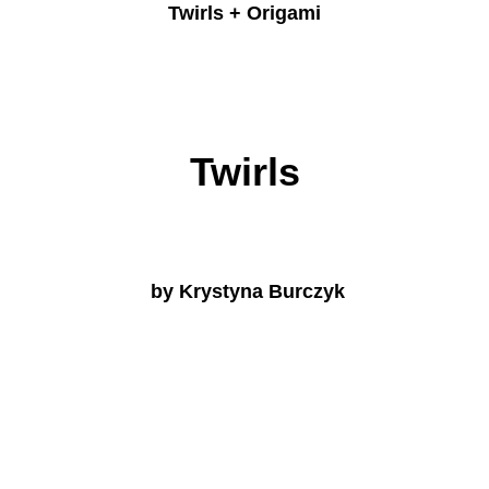
Twirls + Origami
Twirls
by Krystyna Burczyk