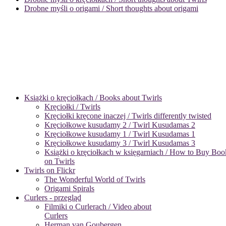
Drobne myśli o origami / Short thoughts about origami
Książki o kręciołkach / Books about Twirls
Kręciołki / Twirls
Kręciołki kręcone inaczej / Twirls differently twisted
Kręciołkowe kusudamy 2 / Twirl Kusudamas 2
Kręciołkowe kusudamy 1 / Twirl Kusudamas 1
Kręciołkowe kusudamy 3 / Twirl Kusudamas 3
Książki o kręciołkach w księgarniach / How to Buy Boo
on Twirls
Twirls on Flickr
The Wonderful World of Twirls
Origami Spirals
Curlers - przegląd
Filmiki o Curlerach / Video about
Curlers
Herman van Goubergen