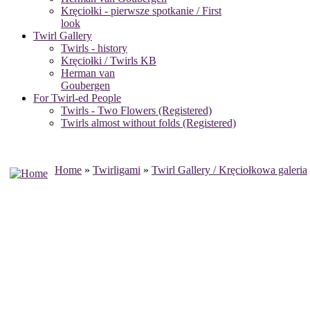
Kręciołki - pierwsze spotkanie / First
look
Twirl Gallery
Twirls - history
Kręciołki / Twirls KB
Herman van
Goubergen
For Twirl-ed People
Twirls - Two Flowers (Registered)
Twirls almost without folds (Registered)
Home
»
Twirligami
»
Twirl Gallery / Kręciołkowa galeria