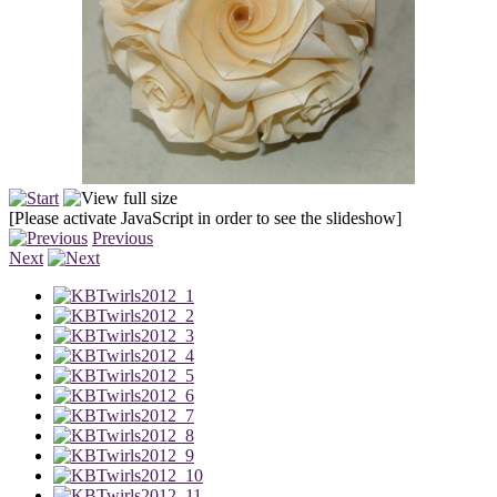
[Please activate JavaScript in order to see the slideshow]
Previous
Next