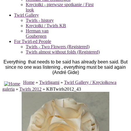
Kręciołki - pierwsze spotkanie / First
look
Twirl Gallery
Twirls - history
Kręciołki / Twirls KB
Herman van
Goubergen
For Twirl-ed People
Twirls - Two Flowers (Registered)
Twirls almost without folds (Registered)
Everything that needs to be said has already been said. But
since no one was listening , everything must be said again
(André Gide)
Home
»
Twirligami
»
Twirl Gallery / Kręciołkowa
galeria
»
Twirls 2012
» KBTwirls2012_43