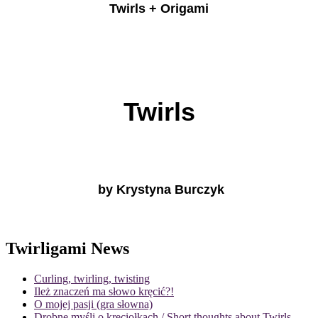
Twirls + Origami
Twirls
by Krystyna Burczyk
Twirligami News
Curling, twirling, twisting
Ileż znaczeń ma słowo kręcić?!
O mojej pasji (gra słowna)
Drobne myśli o kręciołkach / Short thoughts about Twirls