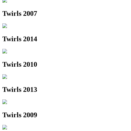
Twirls 2007
Twirls 2014
Twirls 2010
Twirls 2013
Twirls 2009