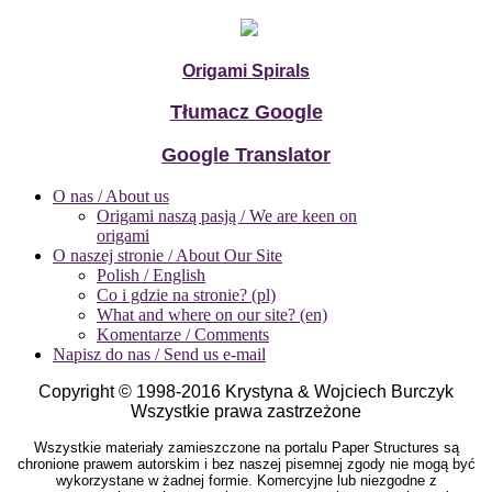
Origami Spirals
Tłumacz Google
Google Translator
O nas / About us
Origami naszą pasją / We are keen on
origami
O naszej stronie / About Our Site
Polish / English
Co i gdzie na stronie? (pl)
What and where on our site? (en)
Komentarze / Comments
Napisz do nas / Send us e-mail
Copyright © 1998-2016 Krystyna & Wojciech Burczyk
Wszystkie prawa zastrzeżone
Wszystkie materiały zamieszczone na portalu Paper Structures są
chronione prawem autorskim i bez naszej pisemnej zgody nie mogą być
wykorzystane w żadnej formie. Komercyjne lub niezgodne z