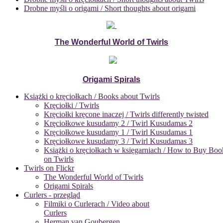
Drobne myśli o origami / Short thoughts about origami
The Wonderful World of Twirls
Origami Spirals
Książki o kręciołkach / Books about Twirls
Kręciołki / Twirls
Kręciołki kręcone inaczej / Twirls differently twisted
Kręciołkowe kusudamy 2 / Twirl Kusudamas 2
Kręciołkowe kusudamy 1 / Twirl Kusudamas 1
Kręciołkowe kusudamy 3 / Twirl Kusudamas 3
Książki o kręciołkach w księgarniach / How to Buy Boo
on Twirls
Twirls on Flickr
The Wonderful World of Twirls
Origami Spirals
Curlers - przegląd
Filmiki o Curlerach / Video about
Curlers
Herman van Goubergen