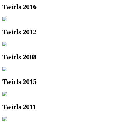
Twirls 2016
Twirls 2012
Twirls 2008
Twirls 2015
Twirls 2011