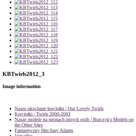
KBTwirls2012_3
Image information
Nasze ukochane kręciołki / Our Lovely Twirls
Kręciołki / Twirls 2000-2003
Nasze modele na stronach innych osób / Burczyk's Models on
the Other Sites
Fantastyczny film Sary Adams
Versailles