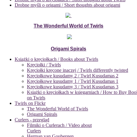
Drobne myśli o origami / Short thoughts about origami
The Wonderful World of Twirls
Origami Spirals
Książki o kręciołkach / Books about Twirls
Kręciołki / Twirls
Kręciołki kręcone inaczej / Twirls differently twisted
Kręciołkowe kusudamy 2 / Twirl Kusudamas 2
Kręciołkowe kusudamy 1 / Twirl Kusudamas 1
Kręciołkowe kusudamy 3 / Twirl Kusudamas 3
Książki o kręciołkach w księgarniach / How to Buy Boo
on Twirls
Twirls on Flickr
The Wonderful World of Twirls
Origami Spirals
Curlers - przegląd
Filmiki o Curlerach / Video about
Curlers
Herman van Goubergen