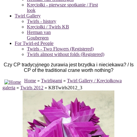
Kręciołki - pierwsze spotkanie / First
look
Twirl Gallery
Twirls - history
Kręciołki / Twirls KB
Herman van
Goubergen
For Twirl-ed People
Twirls - Two Flowers (Registered)
Twirls almost without folds (Registered)
Czy CP tradycyjnego żurawia jest brzydka i nieciekawa? / Is
CP of the traditional crane worth nothing?
Home
»
Twirligami
»
Twirl Gallery / Kręciołkowa
galeria
»
Twirls 2012
» KBTwirls2012_3