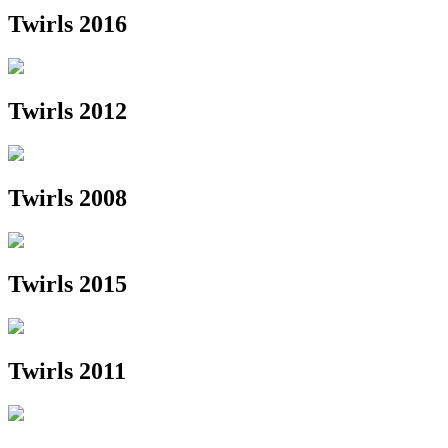
Twirls 2016
Twirls 2012
Twirls 2008
Twirls 2015
Twirls 2011