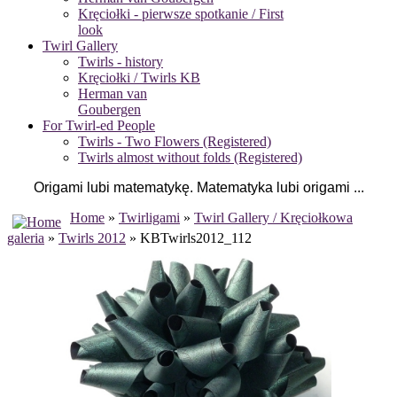
Kręciołki - pierwsze spotkanie / First
look
Twirl Gallery
Twirls - history
Kręciołki / Twirls KB
Herman van
Goubergen
For Twirl-ed People
Twirls - Two Flowers (Registered)
Twirls almost without folds (Registered)
Origami lubi matematykę. Matematyka lubi origami ...
Home
»
Twirligami
»
Twirl Gallery / Kręciołkowa
galeria
»
Twirls 2012
» KBTwirls2012_112