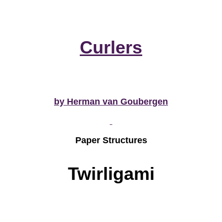
Curlers
by Herman van Goubergen
Paper Structures
Twirligami