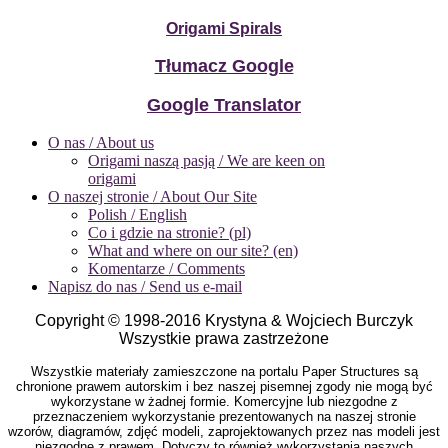
Origami Spirals
Tłumacz Google
Google Translator
O nas / About us
Origami naszą pasją / We are keen on
origami
O naszej stronie / About Our Site
Polish / English
Co i gdzie na stronie? (pl)
What and where on our site? (en)
Komentarze / Comments
Napisz do nas / Send us e-mail
Copyright © 1998-2016 Krystyna & Wojciech Burczyk
Wszystkie prawa zastrzeżone
Wszystkie materiały zamieszczone na portalu Paper Structures są
chronione prawem autorskim i bez naszej pisemnej zgody nie mogą być
wykorzystane w żadnej formie. Komercyjne lub niezgodne z
przeznaczeniem wykorzystanie prezentowanych na naszej stronie
wzorów, diagramów, zdjęć modeli, zaprojektowanych przez nas modeli jest
niezgodne z prawem. Dotyczy to również wykorzystania naszych