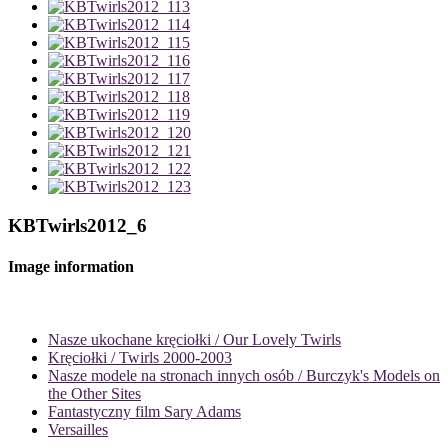
KBTwirls2012_6
Image information
Nasze ukochane kręciołki / Our Lovely Twirls
Kręciołki / Twirls 2000-2003
Nasze modele na stronach innych osób / Burczyk's Models on
the Other Sites
Fantastyczny film Sary Adams
Versailles