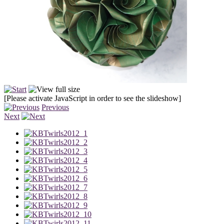
[Please activate JavaScript in order to see the slideshow]
Previous
Next