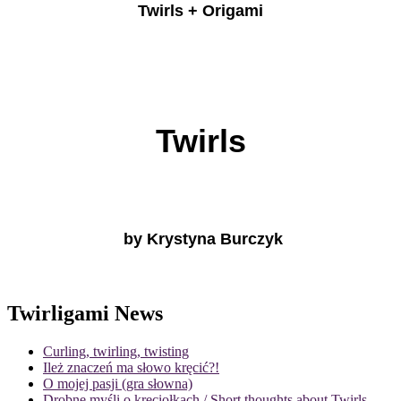
Twirls + Origami
Twirls
by Krystyna Burczyk
Twirligami News
Curling, twirling, twisting
Ileż znaczeń ma słowo kręcić?!
O mojej pasji (gra słowna)
Drobne myśli o kręciołkach / Short thoughts about Twirls