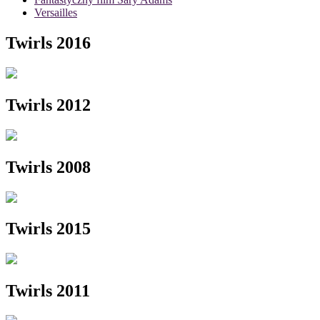
Versailles
Twirls 2016
Twirls 2012
Twirls 2008
Twirls 2015
Twirls 2011