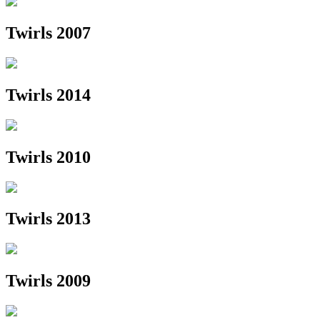
Twirls 2007
Twirls 2014
Twirls 2010
Twirls 2013
Twirls 2009