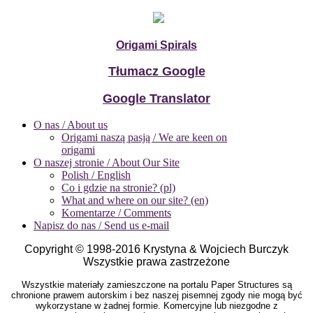
Origami Spirals
Tłumacz Google
Google Translator
O nas / About us
Origami naszą pasją / We are keen on
origami
O naszej stronie / About Our Site
Polish / English
Co i gdzie na stronie? (pl)
What and where on our site? (en)
Komentarze / Comments
Napisz do nas / Send us e-mail
Copyright © 1998-2016 Krystyna & Wojciech Burczyk
Wszystkie prawa zastrzeżone
Wszystkie materiały zamieszczone na portalu Paper Structures są
chronione prawem autorskim i bez naszej pisemnej zgody nie mogą być
wykorzystane w żadnej formie. Komercyjne lub niezgodne z