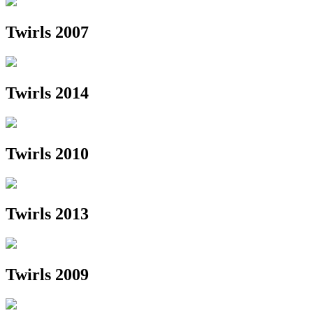
Twirls 2007
Twirls 2014
Twirls 2010
Twirls 2013
Twirls 2009