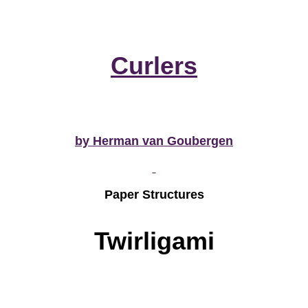
Curlers
by Herman van Goubergen
Paper Structures
Twirligami