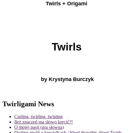
Twirls + Origami
Twirls
by Krystyna Burczyk
Twirligami News
Curling, twirling, twisting
Ileż znaczeń ma słowo kręcić?!
O mojej pasji (gra słowna)
Drobne myśli o kręciołkach / Short thoughts about Twirls