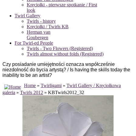
Kręciołki - pierwsze spotkanie / First
look
Twirl Gallery
Twirls - history
Kręciołki / Twirls KB
Herman van
Goubergen
For Twirl-ed People
Twirls - Two Flowers (Registered)
Twirls almost without folds (Registered)
Czy posiadanie umiejętności oznacza współcześnie
niezdolność do bycia artystą? / Is having the skills today
the
inability
to be
an artist?
Home
»
Twirligami
»
Twirl Gallery / Kręciołkowa
galeria
»
Twirls 2012
» KBTwirls2012_32