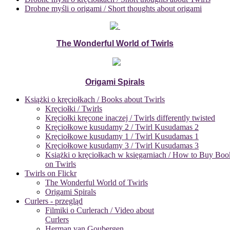
Drobne myśli o origami / Short thoughts about origami
The Wonderful World of Twirls
Origami Spirals
Książki o kręciołkach / Books about Twirls
Kręciołki / Twirls
Kręciołki kręcone inaczej / Twirls differently twisted
Kręciołkowe kusudamy 2 / Twirl Kusudamas 2
Kręciołkowe kusudamy 1 / Twirl Kusudamas 1
Kręciołkowe kusudamy 3 / Twirl Kusudamas 3
Książki o kręciołkach w księgarniach / How to Buy Boo
on Twirls
Twirls on Flickr
The Wonderful World of Twirls
Origami Spirals
Curlers - przegląd
Filmiki o Curlerach / Video about
Curlers
Herman van Goubergen