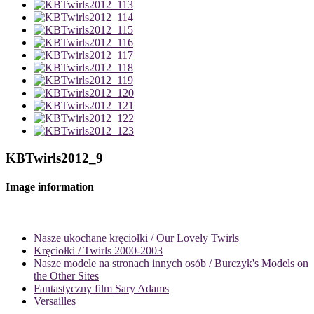
KBTwirls2012_9
Image information
Nasze ukochane kręciołki / Our Lovely Twirls
Kręciołki / Twirls 2000-2003
Nasze modele na stronach innych osób / Burczyk's Models on
the Other Sites
Fantastyczny film Sary Adams
Versailles