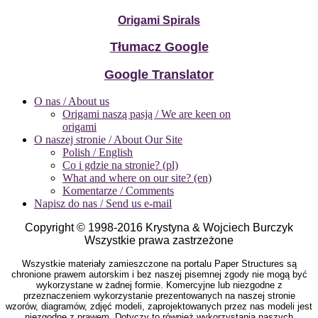
Origami Spirals
Tłumacz Google
Google Translator
O nas / About us
Origami naszą pasją / We are keen on
origami
O naszej stronie / About Our Site
Polish / English
Co i gdzie na stronie? (pl)
What and where on our site? (en)
Komentarze / Comments
Napisz do nas / Send us e-mail
Copyright © 1998-2016 Krystyna & Wojciech Burczyk
Wszystkie prawa zastrzeżone
Wszystkie materiały zamieszczone na portalu Paper Structures są
chronione prawem autorskim i bez naszej pisemnej zgody nie mogą być
wykorzystane w żadnej formie. Komercyjne lub niezgodne z
przeznaczeniem wykorzystanie prezentowanych na naszej stronie
wzorów, diagramów, zdjęć modeli, zaprojektowanych przez nas modeli jest
niezgodne z prawem. Dotyczy to również wykorzystania naszych