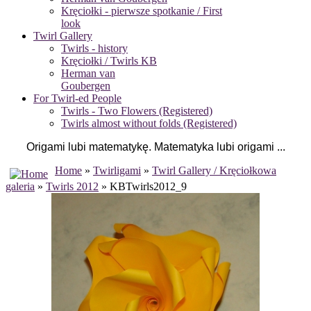
Kręciołki - pierwsze spotkanie / First
look
Twirl Gallery
Twirls - history
Kręciołki / Twirls KB
Herman van
Goubergen
For Twirl-ed People
Twirls - Two Flowers (Registered)
Twirls almost without folds (Registered)
Origami lubi matematykę. Matematyka lubi origami ...
Home
»
Twirligami
»
Twirl Gallery / Kręciołkowa
galeria
»
Twirls 2012
» KBTwirls2012_9