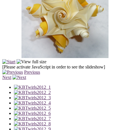
[Please activate JavaScript in order to see the slideshow]
Previous
Next