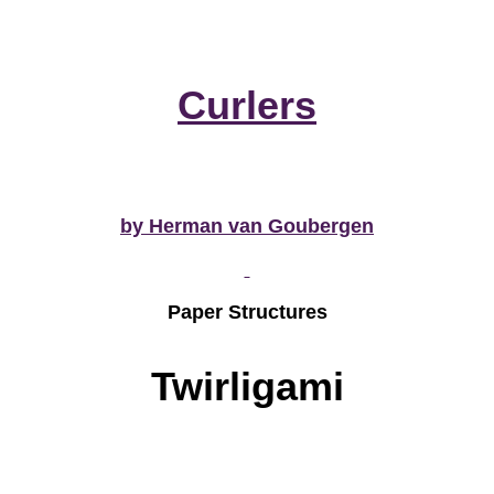
Curlers
by Herman van Goubergen
Paper Structures
Twirligami