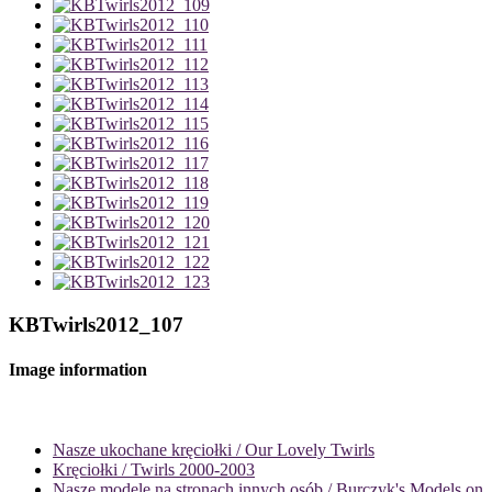
KBTwirls2012_107
Image information
Nasze ukochane kręciołki / Our Lovely Twirls
Kręciołki / Twirls 2000-2003
Nasze modele na stronach innych osób / Burczyk's Models on