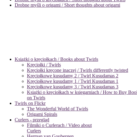
Drobne myśli o origami / Short thoughts about origami
Książki o kręciołkach / Books about Twirls
Kręciołki / Twirls
Kręciołki kręcone inaczej / Twirls differently twisted
Kręciołkowe kusudamy 2 / Twirl Kusudamas 2
Kręciołkowe kusudamy 1 / Twirl Kusudamas 1
Kręciołkowe kusudamy 3 / Twirl Kusudamas 3
Książki o kręciołkach w księgarniach / How to Buy Boo
on Twirls
Twirls on Flickr
The Wonderful World of Twirls
Origami Spirals
Curlers - przegląd
Filmiki o Curlerach / Video about
Curlers
Herman van Goubergen